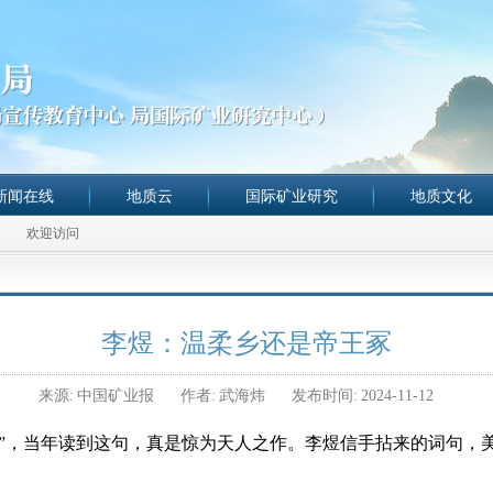
新闻在线
地质云
国际矿业研究
地质文化
欢迎访问
李煜：温柔乡还是帝王冢
来源:
中国矿业报
作者:
武海炜
发布时间:
2024-11-12
匆”，当年读到这句，真是惊为天人之作。李煜信手拈来的词句，