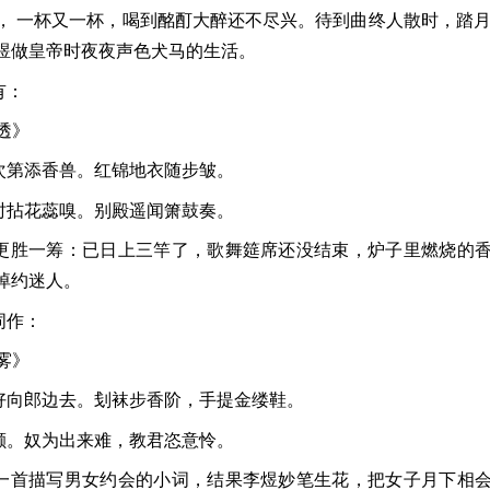
， 一杯又一杯，喝到酩酊大醉还不尽兴。待到曲终人散时，踏月
煜做皇帝时夜夜声色犬马的生活。
有：
透》
次第添香兽。红锦地衣随步皱。
时拈花蕊嗅。别殿遥闻箫鼓奏。
更胜一筹：已日上三竿了，歌舞筵席还没结束，炉子里燃烧的
绰约迷人。
词作：
雾》
好向郎边去。刬袜步香阶，手提金缕鞋。
颤。奴为出来难，教君恣意怜。
一首描写男女约会的小词，结果李煜妙笔生花，把女子月下相