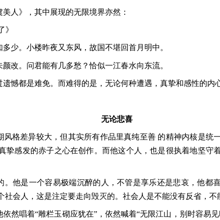
虞美人》，其中展现的无限境界亦然：
了》
知多少。小楼昨夜又东风，故国不堪回首月明中。
朱颜改。问君能有几多愁？恰似一江春水向东流。
过遗憾都是难免。而难得的是，无论何种遭遇，真挚和感性的内
无论悲喜
期风格差异较大，但其实所有作品里真纯至善 的精神内核是统
真挚感发的赤子之心在创作。而他这个人，也是很执着地坚守
的。他是一个容易极端沉醉的人，不管是享乐还是悲哀，他都
个社会人，这是注定要走向毁灭的。社会人是不能没有反省，不
依然唱着“雕栏玉砌应犹在”，依然喊着“无限江山，别时容易见