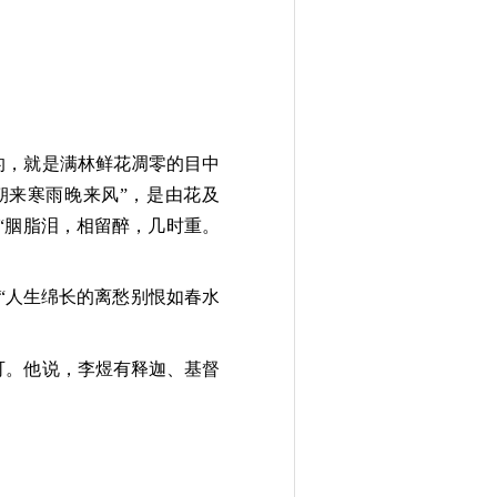
的，就是满林鲜花凋零的目中
朝来寒雨晚来风”，是由花及
“胭脂泪，相留醉，几时重。
“人生绵长的离愁别恨如春水
可。他说，李煜有释迦、基督