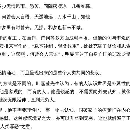
多少无情风雨。愁苦。问院落凄凉，几番春暮。
，何曾会人言语。天遥地远，万水千山，知他
除梦里有时曾去。无据。和梦也新来不做。
华的君主，在画作、诗词等多方面成就卓著。但他的词与李煜
安排来写作的，“裁剪冰绡，轻叠数重”，处处充满了修饰和思
重重，这双燕，何曾会人言语”，明显表达了自身亡国的悲愁之情
感情涌动，而且呈现出来的是整个人类共同的悲哀。
的方式是不同的。叶嘉莹先生认为，有的人认识世界是外延性
他是客观的；而有的人，他是锐感的，不需要向外去认知，就
涟漪无限延伸，直到无穷大。
界，他不需要理性地一事一物去认知。国破家亡的痛楚打在内
感慨。这种感慨境界之大，亦可以升华到无穷。这也就解释了
人类罪恶”之意。