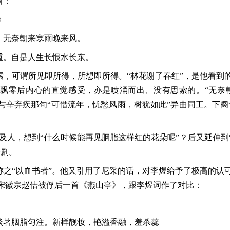
首：
》
。无奈朝来寒雨晚来风。
重。自是人生长恨水长东。
索，可谓所见即所得，所想即所得。“林花谢了春红”，是他看到
落飘零后内心的直觉感受，亦是喷涌而出、没有思索的。“无奈
与辛弃疾那句“可惜流年，忧愁风雨，树犹如此”异曲同工。下阕
及人，想到“什么时候能再见胭脂这样红的花朵呢”？后又延伸到
悲剧。
称之“以血书者”。他又引用了尼采的话，对李煜给予了极高的认
宋徽宗赵佶被俘后一首《燕山亭》，跟李煜词作了对比：
淡著胭脂匀注。新样靓妆，艳溢香融，羞杀蕊