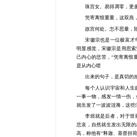
珠宫女。易得凋零，更
凭寄离恨重重，这双燕
故宫何处。怎不思量，
宋徽宗也是一位极富才
明显感觉，宋徽宗是用思索
己内心的悲苦，“凭寄离恨
是从内心喷
出来的句子，是真切的
每个人认识宇宙和人生
一事一物，感发一情一伤，
就生发了一波波涟漪，这些
李煜就是后者，对于世
悲哀，自然就生发出无限的
高，称他有“释迦、基督担荷