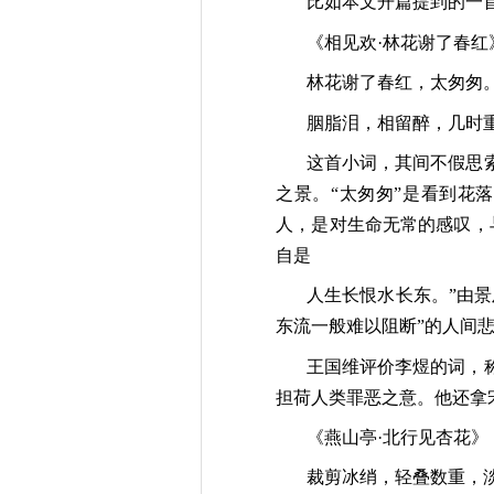
比如本文开篇提到的一
《相见欢·林花谢了春红
林花谢了春红，太匆匆
胭脂泪，相留醉，几时
这首小词，其间不假思
之景。“太匆匆”是看到花
人，是对生命无常的感叹，
自是
人生长恨水长东。”由景
东流一般难以阻断”的人间
王国维评价李煜的词，
担荷人类罪恶之意。他还拿
《燕山亭·北行见杏花》
裁剪冰绡，轻叠数重，