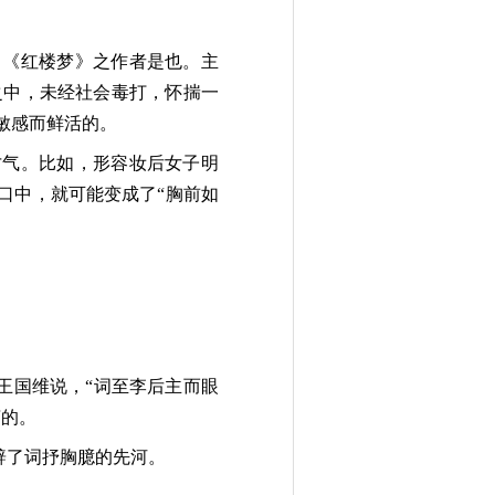
》《红楼梦》之作者是也。主
之中，未经社会毒打，怀揣一
敏感而鲜活的。
才气。比如，形容妆后女子明
口中，就可能变成了“胸前如
王国维说，“词至李后主而眼
言的。
辟了词抒胸臆的先河。