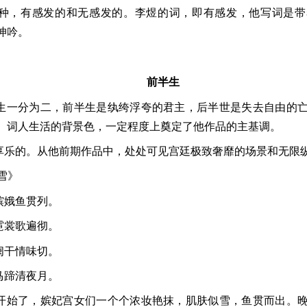
种，有感发的和无感发的。李煜的词，即有感发，他写词是带
呻吟。
前半生
生一分为二，前半生是纨绔浮夸的君主，后半世是失去自由的
。词人生活的背景色，一定程度上奠定了他作品的主基调。
享乐的。从他前期作品中，处处可见宫廷极致奢靡的场景和无限
雪》
嫔娥鱼贯列。
霓裳歌遍彻。
阑干情味切。
马蹄清夜月。
开始了，嫔妃宫女们一个个浓妆艳抹，肌肤似雪，鱼贯而出。