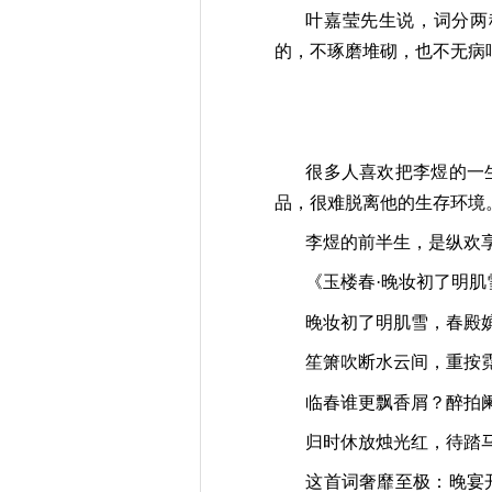
叶嘉莹先生说，词分两
的，不琢磨堆砌，也不无病
很多人喜欢把李煜的一
品，很难脱离他的生存环境
李煜的前半生，是纵欢
《玉楼春·晚妆初了明肌
晚妆初了明肌雪，春殿
笙箫吹断水云间，重按
临春谁更飘香屑？醉拍
归时休放烛光红，待踏
这首词奢靡至极：晚宴