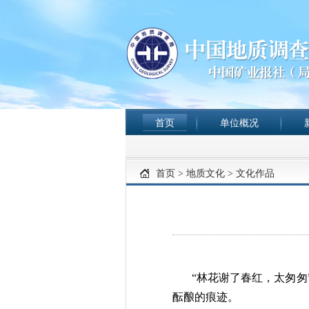
首页
单位概况
首页
>
地质文化
>
文化作品
“林花谢了春红，太匆
酝酿的痕迹。