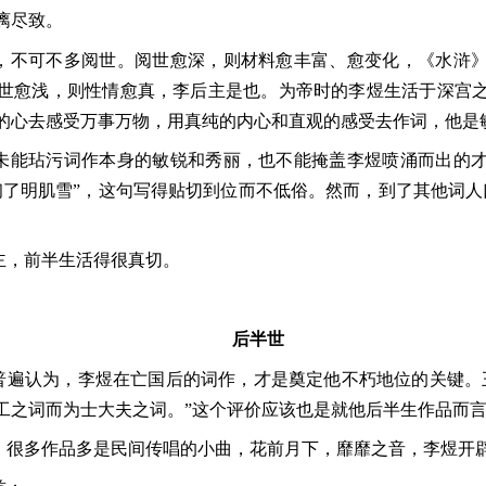
漓尽致。
，不可不多阅世。阅世愈深，则材料愈丰富、愈变化，《水浒
世愈浅，则性情愈真，李后主是也。为帝时的李煜生活于深宫
的心去感受万事万物，用真纯的内心和直观的感受去作词，他是
未能玷污词作本身的敏锐和秀丽，也不能掩盖李煜喷涌而出的
初了明肌雪”，这句写得贴切到位而不低俗。然而，到了其他词人
。
主，前半生活得很真切。
后半世
人普遍认为，李煜在亡国后的词作，才是奠定他不朽地位的关键。
工之词而为士大夫之词。”这个评价应该也是就他后半生作品而
》很多作品多是民间传唱的小曲，花前月下，靡靡之音，李煜开