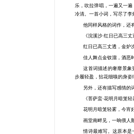
乐，吹拉弹唱，一遍又一遍
冷清。一首小词，写尽了李
他同样风格的词作，还
《浣溪沙·红日已高三丈
红日已高三丈透，金炉
佳人舞点金钗溜，酒恶
这首词描述的奢靡景象
步履轻盈，拈花细嗅的身姿
另外，还有描写感情的
《菩萨蛮·花明月暗笼轻
花明月暗笼轻雾，今宵
画堂南畔见，一晌偎人
情诗最难写。这原本是