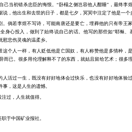
自己当初错杀忠臣的悔恨。“卧榻之侧岂容他人酣睡”，最终李
据说，他出生和去世的日子，都是七夕，冥冥中注定了他是一个
剧。倘若李煜不写诗，可能南唐还是要亡，埋葬他的只有帝王
全身心投入，做到了始终说自己的话。他写的那些如“耶稣、
抚慰悲伤灵魂的温柔乡。
煜这个人一样，有人贬低他是亡国奴，有人称赞他是多情种，
异而已。很多用伦理解释不了的东西，就姑且留给艺术；很多
的人活过一生，既没有好好地体会过快乐，也没有好好地体验
件事，这是人生的遗憾。
投注过，人生就值得。
任职于中国矿业报社。