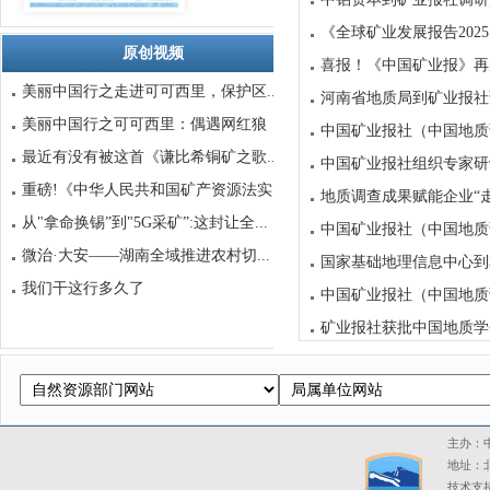
《全球矿业发展报告2025
原创视频
喜报！《中国矿业报》再次
美丽中国行之走进可可西里，保护区...
河南省地质局到矿业报社
美丽中国行之可可西里：偶遇网红狼
中国矿业报社（中国地质调
最近有没有被这首《谦比希铜矿之歌...
中国矿业报社组织专家研讨
重磅!《中华人民共和国矿产资源法实...
地质调查成果赋能企业“走出
从"拿命换锡”到"5G采矿”:这封让全...
中国矿业报社（中国地质调
微治·大安——湖南全域推进农村切...
国家基础地理信息中心到
我们干这行多久了
中国矿业报社（中国地质调
矿业报社获批中国地质学
矿业报社与盐湖股份签署
矿业报社支撑蜀道集团编制
主办：中
地址：北
技术支持