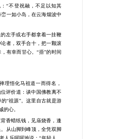
说：“不登祝融，不足以知其
峰峦一如小岛，在云海烟波中
人的左手或右手都拿着一挂鞭
神论者，双手合十，把一颗滚
，有幸而甘心。“捂”的时间
的禅理悟化马祖道一而得名，
地位评价道：谈中国佛教离不
的“祖源”。这里自古就是游
虔诚的心。
篼背香蜡纸钱，见庙烧香，逢
泉。从山脚到峰顶，全凭双脚
老人乐呵呵地说：“年轻人，