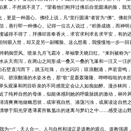
怕累，不然就不灵了。”望着他们刚拜过佛后自觉圆满的脸，我
，更是一种愿心。佛经上说，凡“觉行圆满”者皆为“佛”。佛前
信，善行即一种佛心。记得一位古人说过，“积善成德，而神明
虔诚得不得了，拜佛叩首奉香火，求官求利求名求平安，有的
但转眼入世，却又是另一副嘴脸。这么想着，我慢慢地一步一回
跨鹤御罡风。喷泉九月飞霜冷，举袖擎天晓日红。”来到被称为“
水从天而泻，在两山之间形成一叠又一叠的飞瀑和一汪又一汪
米高的石壁直泻而下，跳玉吐珠， 白光闪闪；琼浪翻涌，声若雷鸣
闪闪、碧浪翻涌的水姿水色，那“歌”是轰轰隆隆、哗哗啦啦的水
。举头观瀑和闭目听泉的不同感觉定会让人如痴如醉。漫步林间
近了纯粹自然的母体，似能体感到她的呼吸脉跳的激动，林吟
清清爽爽地做幽思状，或审视自然、涤荡污浊，或展读这自然
缥缈于阳光穿透薄雾所氤氲出的迷离与梦幻之中……感受这山
与我为一”，天人合一、人与自然和谐正是道教的观点。道教强调