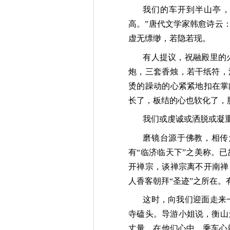
我们的车开到半山亭，
高。”唐代文学家韩愈诗云
虚无缥缈，若隐若现。
有人提议，祝融殿里的
炮，三套香烛，若干纸符，
烫的躁动的心紧紧地扣在掌
长了，板结的心也软化了，
我们或虔诚或洒脱或凝
磨镜台源于佛教，相传
有“临济临天下”之美称。
开禅宗，谈禅宗离不开南禅
人香客朝拜“圣迹”之所在
这时，向我们迎面走来
寺磕头。导游小姐说，衡山
丈量，在他们心中，乘车心