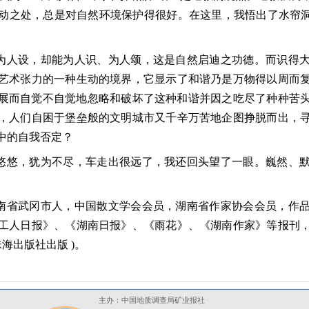
动之处，总是对自然环境保护得很好。在这里，我悟出了水帘洞
为人设，却能为人识、为人颂，这是自然启迪之功德。而识得
艺术张力的一种生动的境界，它显示了和谐乃是万物得以周而
展而自觉不自觉地忽略和破坏了这种和谐并因之吃尽了种种苦
，人们自困于堡垒般的文明城市又千辛万苦地企图挣脱而出，
中的自我否定？
悠悠，犹为不尽，车走出很远了，我还回头望了一眼。巍然、
南省武冈市人，中国散文学会会员，湖南省作家协会会员，作
工人日报》、《湖南日报》、《雨花》、《湖南作家》等报刊
珠海出版社出版 )。
主办：中国地质调查局矿业报社