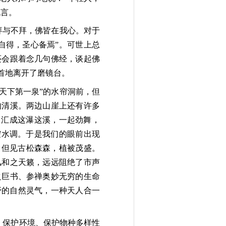
无言。
拜与不拜，佛皆在我心。对于
自得，圣心备焉”。可世上总
还会跟着念几句佛经，谈起佛
首地离开了磨镜台。
天下第一泉”的水帘洞前，但
的清溪。两边山崖上还有许多
，汇成这瀑这溪，一起劲舞，
腔水调。于是我们的眼前出现
，但见古松森森，植被茂盛。
风和之天籁，远远阻绝了市声
之巨书、参禅奥妙无穷的生命
野的自然灵气，一种天人合一
，保护环境、保护物种多样性