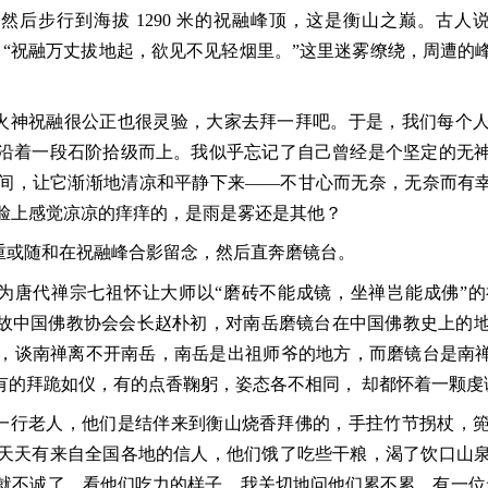
然后步行到海拔 1290 米的祝融峰顶，这是衡山之巅。古人
：“祝融万丈拔地起，欲见不见轻烟里。”这里迷雾缭绕，周遭的
火神祝融很公正也很灵验，大家去拜一拜吧。于是，我们每个
沿着一段石阶拾级而上。我似乎忘记了自己曾经是个坚定的无
间，让它渐渐地清凉和平静下来——不甘心而无奈，无奈而有幸
脸上感觉凉凉的痒痒的，是雨是雾还是其他？
重或随和在祝融峰合影留念，然后直奔磨镜台。
为唐代禅宗七祖怀让大师以“磨砖不能成镜，坐禅岂能成佛”
已故中国佛教协会会长赵朴初，对南岳磨镜台在中国佛教史上的
，谈南禅离不开南岳，南岳是出祖师爷的地方，而磨镜台是南禅
。有的拜跪如仪，有的点香鞠躬，姿态各不相同， 却都怀着一颗
一行老人，他们是结伴来到衡山烧香拜佛的，手拄竹节拐杖，
天天有来自全国各地的信人，他们饿了吃些干粮，渴了饮口山
就不诚了。看他们吃力的样子，我关切地问他们累不累，有一位