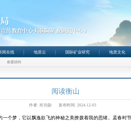
新闻在线
地质云
国际矿业研究
地质文化
欢迎访问
阅读衡山
作者:
肖功勋
发布时间:
2024-12-03
的一个梦，它以飘逸欲飞的神秘之美撩拨着我的思绪。孟春时