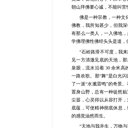
朝山拜佛要心诚，不能叫苦
佛是一种宗教，一种文化
佛教，我所知甚少，但我深
有那么一类人，一入佛地，
学佛理佛性佛经头头是道，
“石岭路滑不可度，我来
见一方清澈见底的天池，那
泉眼，流水沿着 30 余
一路欢歌。那“舞”是白光
了一派“水溅雷鸣”的奇景
置身山野，总有一种徒然贴
尘嚣，心灵得以从容打开，
底蕴，可使精神彻底休息，
的感觉油然而生。
“天地与我并生，万物