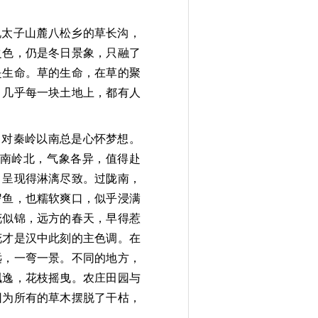
说太子山麓八松乡的草长沟，
之色，仍是冬日
景象，只融了
是生命。草的生命，在草的聚
，
几乎每一块土地上，都有人
，对秦岭以南总是心怀梦想。
南
岭北，气象各异，值
得赴
，呈现得淋漓尽致。过陇南，
岁
鱼，也糯软
爽口，似乎浸满
花似锦，远方的春天
，早得惹
花才是
汉中此刻的主色调。在
远，一弯一景。不同的地方，
飘逸，花枝摇曳。农庄田园与
因为所有的草木
摆脱了干枯，