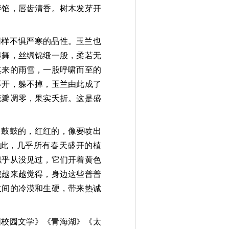
拌馅，唇齿清香。
树木发芽开
同样不惧严寒的品性。玉兰也
起舞，丝绸锦缎一般，
柔若无
其来的雨雪，一股呼啸而至的
不开，
躲不掉，玉兰由此成了
花瓣凋零，果实夭折。这是盛
，鼓鼓的，红红的，像要喷出
此，几乎所有春天盛开的植
似乎从没见过，它们开着黄色
我越来越觉得，身边
这些普普
世间的冷漠和生硬，带来热诚
国校园文学》《青海湖》《太