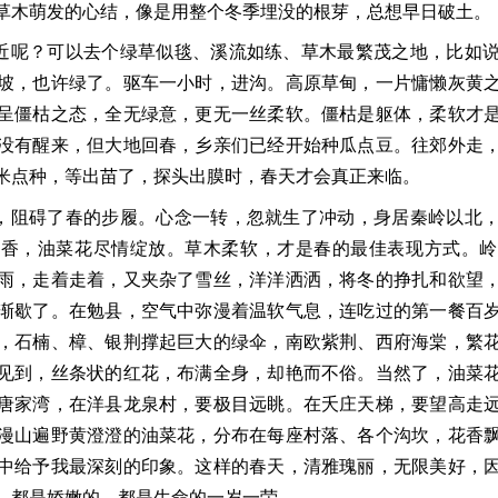
草木萌发的心
结，像是用整个冬季埋没的根芽，
总想早日破土。
近呢？可以去个绿草似毯、溪流如练、草
木最繁茂之地，比如
坡，
也许绿了。驱车一小时，进沟。高原草甸，一片慵懒灰黄
呈
僵枯之态，全无绿意，更无一丝柔软。僵枯是躯体，柔软才
没有醒来，但大地回春，乡亲们已经开始种瓜点豆。往郊外走
米点种，等出苗了，
探头出膜时，春天才会真正来临。
，阻碍了春的步履。心念一转，忽就生了冲动，身居
秦岭以北
花
香，油菜
花尽情绽放。草木柔软，才是春的最佳表现方式。岭
雨，走着走着，又
夹杂了雪丝，洋洋洒洒，
将冬的挣扎和欲望
渐歇了。在勉县，空气中弥漫着温软气息，连吃过的第一餐百
，石楠、樟、银荆撑起巨大的绿伞，
南欧紫荆、西府海棠，繁
见到，丝条状的红花，布满全身，却艳而
不俗。当然了，油菜
唐家
湾，在洋县龙泉村，要极目远眺。在夭庄天梯，要望高走
漫山遍野黄澄澄的油菜花，分布在每座村落、各个
沟坎，
花香
中给予我最深
刻的印象。这样的春天，清雅瑰丽，无限美好，
，都是娇嫩的，都是生命的一岁一荣。