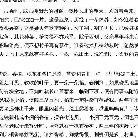
、几场雨，或几缕阳光的
照耀，秦岭以北的春天，
紧跟着会来
细究，
已绿油油一片。这是韭菜，历经了一冬休养，如今迎着
得很兴奋，这是她去年秋季种的，长了割，割了再长，已经好
院落，栽花种菜，拾掇得不亦乐乎。院子西侧，父亲早年移来
影响采光，便不想竹子再有新生。准备砍掉几株幼枝时，忽然
去，地下原来藏有好多株，一株一株出土，
洗净剥开，柔软的
苜蓿、香椿、槐花和各样野菜。苜蓿和春韭一样，
早早就破了土
随处可见，软软的叶子，要一朵一朵掐。春刚到，如果碰见地
前有块空地，不知咋就长出苜蓿来。临到下班，便有同事或附
见我很少掐，便隔三岔五地，掐来一塑料袋苜蓿
给我。两年
前
要老远伸出
手来，
眼里闪着光，脸上露着笑，嘴里呜呜有声，
边装着扎成小捆的香椿，摆在街边卖。一小捆三元五元，
倒也
岳父老院子未拆迁时，墙外就有一棵香椿树，两三年的树龄，
到几顿香椿炒鸡蛋、凉拌香椿，鲜嫩得很。
刺槐倒是多，村里