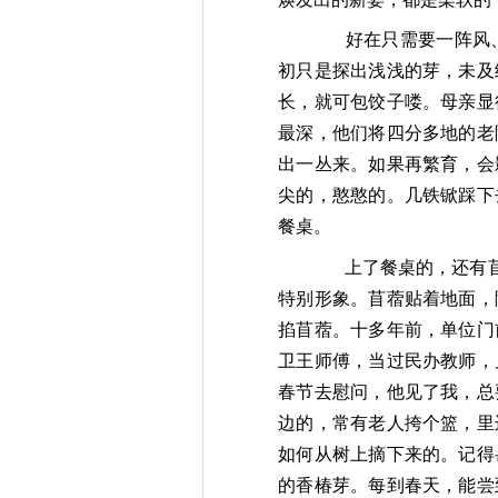
好在只需要一阵风
初只是探出浅浅的芽，未及
长，就可包饺子喽。母亲显
最深，他们将四分多地的老
出一丛来。如果再繁育，会
尖的，憨憨的。几铁锨踩下
餐桌。
上了餐桌的，还有
特别形象。苜蓿贴着地面，
掐苜蓿。十多年前，单位门
卫王师傅，当
过民办教师，
春节去慰问，他见了我，总
边的，
常有老人挎个篮，里
如何从树上摘下来的。记得
的香椿芽。每到春天，能尝