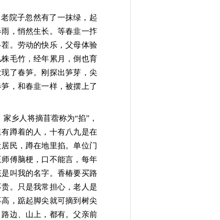
。老院子忽然有了一抹绿，起
春雨，悄然生长。
等春韭一拃
多茬。劳动的快乐，父母体验
几株毛竹，经年累月，倒也育
发现
了春笋。刚探出笋芽，
尖
春笋，和春韭一样，被摆上了
。家乡人将摘苜蓿称为“掐”，
里有蹲着的人，
十有八九是在
近居民，蹲在地里掐。单
位门
王师傅脑梗，口不能言，每年
该是
叫我的名字。香椿要买路
不贵。只是我常担心，老人是
不高，踮起脚尖就可摘
到树尖
、路边、山上，都有。父亲前