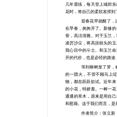
几年晨练，每天登上城郊东
花时，将自己的柔软发挥到
迎春花早就醒了，
在早春，匆匆开了。新修的
骨，高洁清雅。对于玉兰，
凌厉沙尘，将高挂枝
头的玉
我心目中的斗士。和玉兰命
开的
代价，也是必经的路途
等到柳树发了芽，
的一团火，不管不顾
马上
物，
都在跃跃欲试。近年来
的小花，特娇羞。一树一花
通通
的草木，原来是用自己
和慰藉。这于我们而言，是
作者简介：
张立新