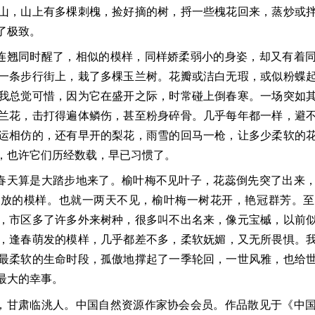
山，
山上有多棵刺槐，捡好摘的树，捋一些槐花回来，蒸
炒或
了极致。
连翘同时醒了，相似的模样，同样娇柔弱小
的身姿，
却又有着
一条步
行街上，栽了多棵玉兰树。花瓣或洁白无瑕，或似粉蝶
我总觉可惜，因为它在盛开之际，时常碰上倒春寒。一场突如
兰花，击打得遍体鳞伤，甚至粉身碎骨。几乎每年都一样，避
运相仿的，还有早开的梨花，雨雪的回马一枪，让多少柔软的
，也许它们历经数载，早
已习惯了。
春天算是大踏步地来了。榆叶梅不见叶子，花蕊倒先
突了出来
绽放的模样。
也就一两天不见，榆叶梅一树花开，艳冠群芳。至
，市区多了许多外来树种，很多叫
不出名来，像元宝槭，
以前
，逢春萌发的模
样，
几乎都差不多，柔软妩媚，又无所畏惧。
最柔软的生命时段，孤
傲地撑起了一季轮回，一世风雅，
也给
最大
的幸事。
，甘肃临洮人。中国自然
资源作家协会会员。作品散见于《中