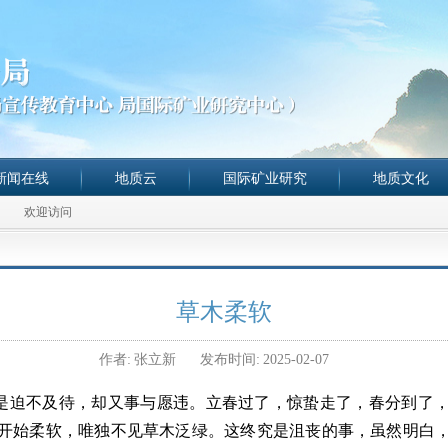
新闻在线
地质云
国际矿业研究
地质文化
欢迎访问
草木柔软
作者:
张立新
发布时间:
2025-02-07
是迫不及待，却又事与愿违。立春过了，
惊蛰走了，
春分到了
开始柔软，
唯独不见草木泛绿。这终究是沮丧的事，虽然明白