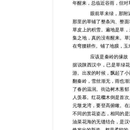
年醒来，总临近谷雨，但对
眼前草未绿，那附
那里的草铺了整条沟、整面
草皮上的积雪。遍地是草，
集之地，真的
没有醒来。草
在弯腰耕作。铺了地膜，玉
应该是秦岭的缘故
据说陕西汉中，已是草绿
游。出发的时候，飘起了小
翻
秦岭，雪丝渐无，雨也渐
了春的温润。街边树木葱郁
人羡慕。红花檵木倒
是首次
元墩龙湾，要登高俯瞰。在
不同的赏
花姿态，相同的是
油菜花海的无缝结合，是
汉
焕发出的新姿，都是柔软的